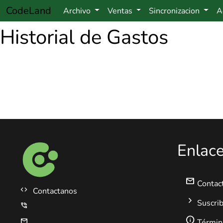
CodeLand
Archivo
Ventas
Sincronizacion
A
Historial de Gastos
Enlac
mail
Contac
code
Contactanos
chevron_right
Suscri
phone_in_talk
info
mail
Término