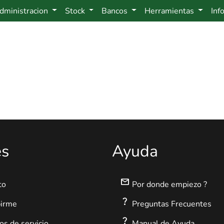
dministracion
Stock
Bancos
Herramientas
Inf
es
Ayuda
mail
to
Por donde empiezo ?
question_mark
birme
Preguntas Frecuentes
question_mark
s de servicio
Manual de Ayuda