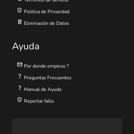
Términos de servicio
privacy_tip
Politica de Privacidad
delete_forever
Eliminación de Datos
Ayuda
mail
Por donde empiezo ?
question_mark
Preguntas Frecuentes
question_mark
Manual de Ayuda
privacy_tip
Reportar fallo