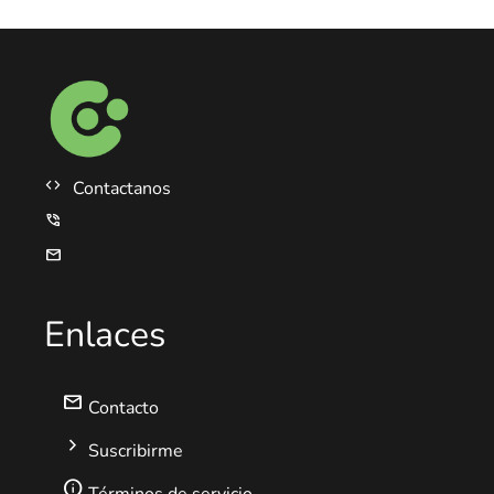
code
Contactanos
phone_in_talk
mail
Enlaces
mail
Contacto
chevron_right
Suscribirme
info