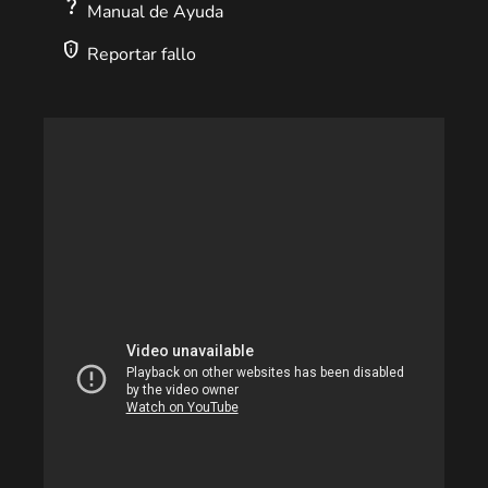
question_mark
Manual de Ayuda
privacy_tip
Reportar fallo