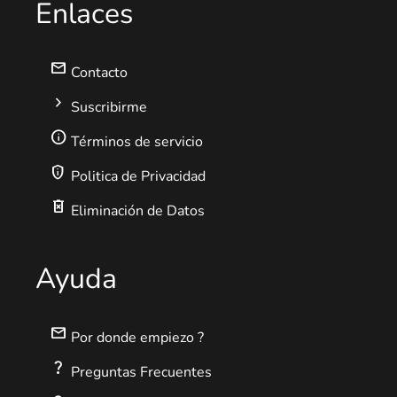
Enlaces
mail
Contacto
chevron_right
Suscribirme
info
Términos de servicio
privacy_tip
Politica de Privacidad
delete_forever
Eliminación de Datos
Ayuda
mail
Por donde empiezo ?
question_mark
Preguntas Frecuentes